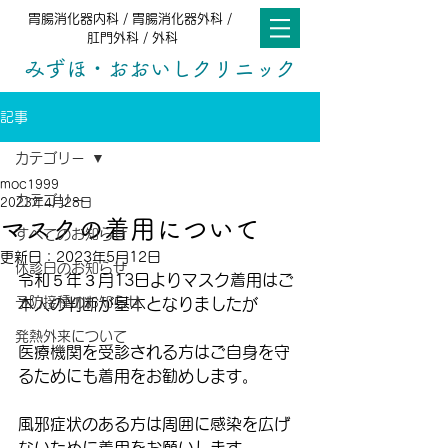
胃腸消化器内科 / 胃腸消化器外科 /
肛門外科 / 外科
みずほ・おおいしクリニック
記事
カテゴリー
moc1999
カテゴリー
2023年4月28日
マスクの着用について
すべてのお知らせ
更新日：
2023年5月12日
休診日のお知らせ
令和５年３月13日よりマスク着用はご
予防接種のお知らせ
本人の判断が基本となりましたが
発熱外来について
医療機関を受診される方はご自身を守
るためにも着用をお勧めします。
風邪症状のある方は周囲に感染を広げ