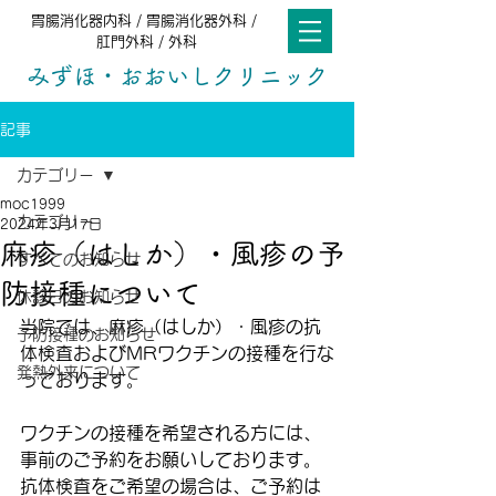
胃腸消化器内科 / 胃腸消化器外科 /
肛門外科 / 外科
みずほ・おおいしクリニック
記事
カテゴリー
moc1999
カテゴリー
2024年3月17日
麻疹（はしか）・風疹の予
すべてのお知らせ
防接種について
休診日のお知らせ
当院では、麻疹（はしか）・風疹の抗
予防接種のお知らせ
体検査およびMRワクチンの接種を行な
発熱外来について
っております。
ワクチンの接種を希望される方には、
事前のご予約をお願いしております。
抗体検査をご希望の場合は、ご予約は